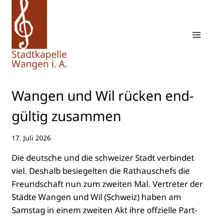
Zum
Inhalt
springen
Wan­gen und Wil rücken end­
gül­tig zusam­men
17. Juli 2026
Die deut­sche und die schwei­zer Stadt ver­bin­det
viel. Des­halb besie­gel­ten die Rat­haus­chefs die
Freund­schaft nun zum zwei­ten Mal. Ver­tre­ter der
Städ­te Wan­gen und Wil (Schweiz) haben am
Sams­tag in einem zwei­ten Akt ihre off­zi­el­le Part­