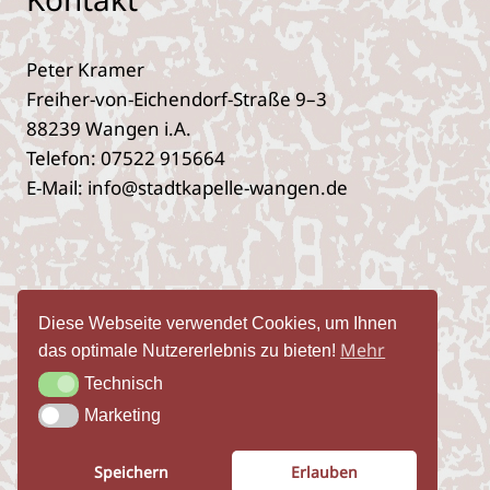
Peter Kramer
Freiher-von-Eichendorf-Straße 9–3
88239 Wangen i.A.
Telefon: 07522 915664
E‑Mail: info@stadtkapelle-wangen.de
Impres­sum
Daten­schutz­er­klä­rung
Diese Webseite verwendet Cookies, um Ihnen
Öffent­lich­keits­ar­beit
Mehr
das optimale Nutzererlebnis zu bieten!
Technisch
Technisch
Marketing
Marketing
© 2026 Stadtkapelle Wangen i.A.
Speichern
Erlauben