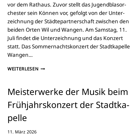
vor dem Rat­haus. Zuvor stellt das Jugend­blas­or­
ches­ter sein Kön­nen vor, gefolgt von der Unter­
zeich­nung der Städ­te­part­ner­schaft zwi­schen den
bei­den Orten Wil und Wan­gen. Am Sams­tag, 11.
Juli fin­det die Unter­zeich­nung und das Kon­zert
statt. Das Som­mer­nachts­kon­zert der Stadt­ka­pel­le
Wan­gen…
SOM­
WEITERLESEN
MER­
NACHTS­
KON­
Meis­ter­wer­ke der Musik beim
ZERT
DER
Früh­jahrs­kon­zert der Stadt­ka­
STADT­
KA­
pel­le
PEL­
LE
11. März 2026
MIT
GÄS­