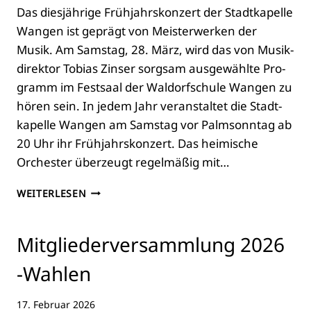
Das dies­jäh­ri­ge Früh­jahrs­kon­zert der Stadt­ka­pel­le
TEN
AUS
Wan­gen ist geprägt von Meis­ter­wer­ken der
DER
Musik. Am Sams­tag, 28. März, wird das von Musik­
SCHWEIZ
di­rek­tor Tobi­as Zins­er sorg­sam aus­ge­wähl­te Pro­
gramm im Fest­saal der Wal­dorf­schu­le Wan­gen zu
hören sein. In jedem Jahr ver­an­stal­tet die Stadt­
ka­pel­le Wan­gen am Sams­tag vor Palm­sonn­tag ab
20 Uhr ihr Früh­jahrs­kon­zert. Das hei­mi­sche
Orches­ter über­zeugt regel­mä­ßig mit…
MEIS­
WEITERLESEN
TER­
WER­
KE
Mit­glie­der­ver­samm­lung 2026
DER
MUSIK
‑Wah­len
BEIM
FRÜH­
17. Februar 2026
JAHRS­