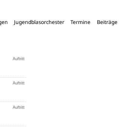
­gen
Jugend­blas­or­ches­ter
Ter­mi­ne
Bei­trä­ge