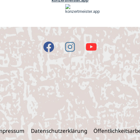
mpres­sum
Daten­schutz­er­klä­rung
Öffent­lich­keits­ar­b