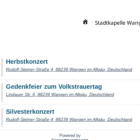
Stadt­ka­pel­le Wan