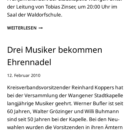
der Lei­tung von Tobi­as Zins­er, um 20:00 Uhr im
Saal der Wal­dorf­schu­le.
URAUF­
WEITERLESEN
FÜH­
RUNG
BEIM
Drei Musi­ker bekom­men
FRÜH­
JAHRS­
Ehren­na­del
KON­
ZERT
12. Februar 2010
Kreis­ver­bands­vor­sit­zen­der Rein­hard Kop­pers hat
bei der Ver­samm­lung der Wan­ge­ner Stadt­ka­pel­le
lang­jäh­ri­ge Musi­ker geehrt. Wer­ner Buf­ler ist seit
60 Jah­ren, Wal­ter Grö­zin­ger und Wil­li Buh­mann
sind seit 50 Jah­ren bei der Kapel­le. Bei den Neu­
wah­len wur­den die Vor­sit­zen­den in ihren Ämtern