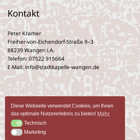
Kontakt
Peter Kramer
Freiher-von-Eichendorf-Straße 9–3
88239 Wangen i.A.
Telefon: 07522 915664
E‑Mail: info@stadtkapelle-wangen.de
Impres­sum
Daten­schutz­er­klä­rung
Diese Webseite verwendet Cookies, um Ihnen
Öffent­lich­keits­ar­beit
Mehr
das optimale Nutzererlebnis zu bieten!
Technisch
Technisch
Marketing
Marketing