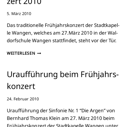
zert 2010
DES
KOM­
5. März 2010
PO­
NIS­
Das tra­di­tio­nel­le Früh­jahrs­kon­zert der Stadt­ka­pel­
TEN
BERN­
le Wan­gen, wel­ches am 27.März 2010 in der Wal­
HARD
dorf­schu­le Wan­gen statt­fin­det, steht vor der Tür.
THO­
MAS
PRO­
WEITERLESEN
KLEIN
GRAMM
—
FRÜH­
Urauf­füh­rung beim Früh­jahrs­
JAHRS­
KON­
kon­zert
ZERT
2010
24. Februar 2010
Urauf­füh­rung der Sin­fo­nie Nr. 1 “Die Argen” von
Bern­hard Tho­mas Klein am 27. März 2010 beim
Früh­jahrs­kon­zert der Stadt­ka­pel­le Wan­gen unter