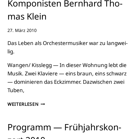
Kom­po­nis­ten Bern­hard Tho­
VER­
STRÖMT
mas Klein
MEDI­
TA­
27. März 2010
TI­
VE
Das Leben als Orches­ter­mu­si­ker war zu lang­wei­
RUHE
lig.
Wangen/ Kiss­legg — In die­ser Woh­nung lebt die
Musik. Zwei Kla­vie­re — eins braun, eins schwarz
— domi­nie­ren das Eck­zim­mer. Dazwi­schen zwei
Tuben,
URAUF­
WEITERLESEN
FÜH­
RUNG
—
Pro­gramm — Früh­jahrs­kon­
POR­
TRÄT