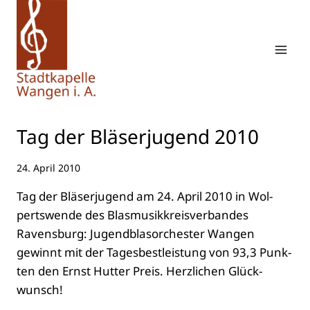
Zum
Inhalt
springen
Tag der Blä­ser­ju­gend 2010
24. April 2010
Tag der Blä­ser­ju­gend am 24. April 2010 in Wol­
perts­wen­de des Blas­mu­sik­kreis­ver­ban­des
Ravens­burg: Jugend­blas­or­ches­ter Wan­gen
gewinnt mit der Tages­best­leis­tung von 93,3 Punk­
ten den Ernst Hut­ter Preis. Herz­li­chen Glück­
wunsch!