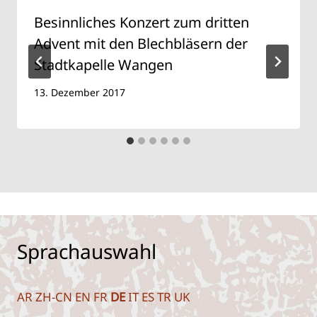
Besinn­li­ches Kon­zert zum drit­ten
Advent mit den Blech­blä­sern der
Stadt­ka­pel­le Wan­gen
13. Dezember 2017
Sprachauswahl
AR
ZH-CN
EN
FR
DE
IT
ES
TR
UK