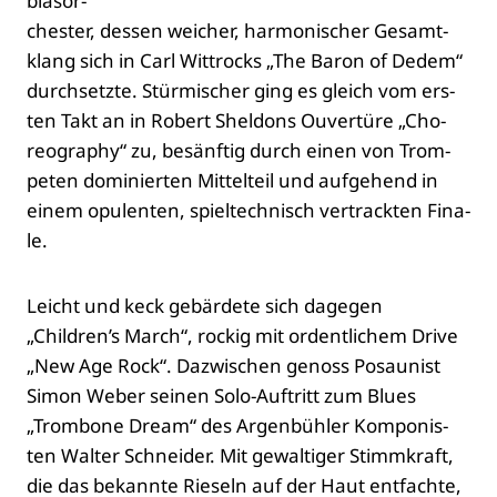
blas­or­
ches­ter, des­sen wei­cher, har­mo­ni­scher Gesamt­
klang sich in Carl Wit­t­rocks „The Baron of Dedem“
durch­setz­te. Stür­mi­scher ging es gleich vom ers­
ten Takt an in Robert Shel­dons Ouver­tü­re „Cho­
reo­gra­phy“ zu, besänf­tig durch einen von Trom­
pe­ten domi­nier­ten Mit­tel­teil und auf­ge­hend in
einem opu­len­ten, spiel­tech­nisch ver­track­ten Fina­
le.
Leicht und keck gebär­de­te sich dage­gen
„Children’s March“, rockig mit ordent­li­chem Dri­ve
„New Age Rock“. Dazwi­schen genoss Posau­nist
Simon Weber sei­nen Solo-Auf­tritt zum Blues
„Trom­bo­ne Dream“ des Argen­büh­ler Kom­po­nis­
ten Wal­ter Schnei­der. Mit gewal­ti­ger Stimm­kraft,
die das bekann­te Rie­seln auf der Haut ent­fach­te,