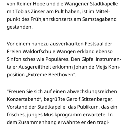
von Rei­ner Hobe und die Wan­ge­ner Stadt­ka­pel­le
mit Tobi­as Zins­er am Pult haben, ist im Mit­tel­
punkt des Früh­jahrs­kon­zerts am Sams­tag­abend
gestan­den.
Vor einem nahe­zu aus­ver­kauf­ten Fest­saal der
Frei­en Wal­dorf­schu­le Wan­gen erklang eben­so
Sin­fo­ni­sches wie Popu­lä­res. Den Gip­fel instru­men­
ta­ler Aus­ge­reift­heit erklomm Johan de Meijs Kom­
po­si­ti­on „Extre­me Beet­ho­ven“.
“Freu­en Sie sich auf einen abwechs­lungs­rei­chen
Kon­zert­abend“, begrüß­te Gerolf Stit­zen­ber­ger,
Vor­stand der Stadt­ka­pel­le, das Publi­kum, das ein
fri­sches, jun­ges Musik­pro­gramm erwar­te­te. In
dem Zusam­men­hang erwähn­te er den tra­gi­