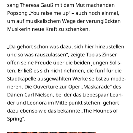
sang The­re­sa Gauß mit dem Mut machen­den
Pop­song „You rai­se me up“ – auch noch ein­mal,
um auf musi­ka­li­schem Wege der ver­un­glück­ten
Musi­ke­rin neue Kraft zu schen­ken.
„Da gehört schon was dazu, sich hier hin­zu­stel­len
und so was raus­zu­las­sen“, zeig­te Tobi­as Zins­er
offen sei­ne Freu­de über die bei­den jun­gen Solis­
ten. Er ließ es sich nicht neh­men, die fünf für die
Stadt­ka­pel­le aus­ge­wähl­ten Wer­ke selbst zu mode­
rie­ren. Die Ouver­tü­re zur Oper „Mas­ka­ra­de“ des
Dänen Carl Niel­sen, bei der das Lie­bes­paar Lean­
der und Leo­no­ra im Mit­tel­punkt ste­hen, gehört
dazu eben­so wie das bekann­te „The Hounds of
Spring“.