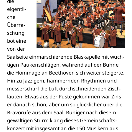
die
eigent­li­
che
Über­ra­
schung
bot eine
von der
Saal­sei­te ein­mar­schie­ren­de Blas­ka­pel­le mit wuch­
ti­gen Pau­ken­schlä­gen, wäh­rend auf der Büh­ne
die Hom­mage an Beet­ho­ven sich wei­ter stei­ger­te.
Hin zu Jaz­zi­gem, häm­mern­den Rhyth­men und
mes­ser­scharf die Luft durch­schnei­den­den Zisch­
lau­ten. Etwas aus der Pus­te gekom­men war Zins­
er danach schon, aber um so glück­li­cher über die
Bra­vo­ru­fe aus dem Saal. Ruhi­ger nach die­sem
gewal­ti­gen Sturm klang die­ses Gemein­schafts­
kon­zert mit ins­ge­samt an die 150 Musi­kern aus.