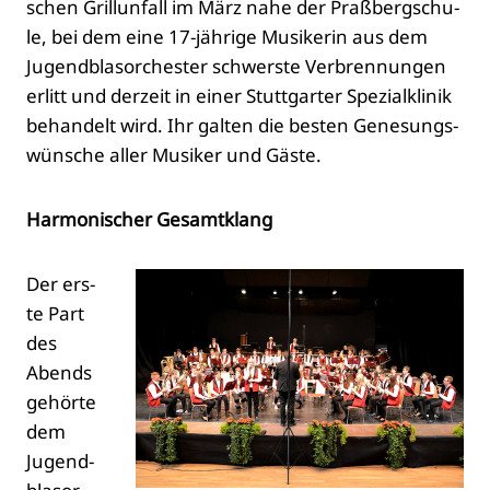
schen Grill­un­fall im März nahe der Praß­berg­schu­
le, bei dem eine 17-jäh­ri­ge Musi­ke­rin aus dem
Jugend­blas­or­ches­ter schwers­te Ver­bren­nun­gen
erlitt und der­zeit in einer Stutt­gar­ter Spe­zi­al­kli­nik
behan­delt wird. Ihr gal­ten die bes­ten Gene­sungs­
wün­sche aller Musi­ker und Gäs­te.
Har­mo­ni­scher Gesamt­klang
Der ers­
te Part
des
Abends
gehör­te
dem
Jugend­