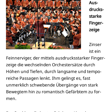
Aus­
drucks­
star­ke
Fin­ger­
zei­ge
Zins­er
ist ein
Fein­ner­vi­ger, der mit­tels aus­drucks­star­ker Fin­ger­
zei­ge die wech­seln­den Orches­ter­sät­ze durch
Höhen und Tie­fen, durch lang­sa­me und tem­po­
rei­che Pas­sa­gen lenkt. Ihm gelingt es, fast
unmerk­lich schwe­ben­de Über­gän­ge von stark
Beweg­tem hin zu roman­tisch Gefärb­tem zu for­
men.