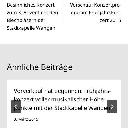
Besinn­li­ches Kon­zert
Vor­schau: Kon­zert­pro­
zum 3. Advent mit den
gramm Früh­jahrs­kon­
Blech­blä­sern der
zert 2015
Stadt­ka­pel­le Wan­gen
Ähnliche Beiträge
Vor­ver­kauf hat begon­nen: Früh­jahrs­
kon­zert vol­ler musi­ka­li­scher Höhe­
punk­te mit der Stadt­ka­pel­le Wan­gen
3. März 2015