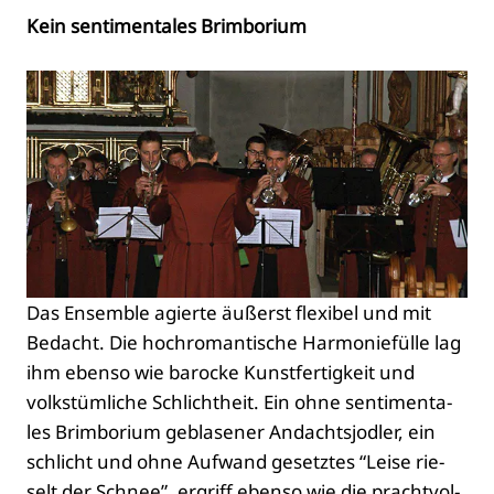
Kein sen­ti­men­ta­les Brim­bo­ri­um
Das Ensem­ble agier­te äußerst fle­xi­bel und mit
Bedacht. Die hoch­ro­man­ti­sche Har­mo­nie­fül­le lag
ihm eben­so wie baro­cke Kunst­fer­tig­keit und
volks­tüm­li­che Schlicht­heit. Ein ohne sen­ti­men­ta­
les Brim­bo­ri­um gebla­se­ner Andachts­jod­ler, ein
schlicht und ohne Auf­wand gesetz­tes “Lei­se rie­
selt der Schnee”, ergriff eben­so wie die pracht­vol­