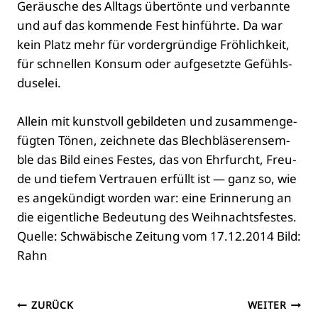
Geräu­sche des All­tags über­tön­te und ver­bann­te
und auf das kom­men­de Fest hin­führ­te. Da war
kein Platz mehr für vor­der­grün­di­ge Fröh­lich­keit,
für schnel­len Kon­sum oder auf­ge­setz­te Gefühls­
du­se­lei.
Allein mit kunst­voll gebil­de­ten und zusam­men­ge­
füg­ten Tönen, zeich­ne­te das Blech­blä­ser­en­sem­
ble das Bild eines Fes­tes, das von Ehr­furcht, Freu­
de und tie­fem Ver­trau­en erfüllt ist — ganz so, wie
es ange­kün­digt wor­den war: eine Erin­ne­rung an
die eigent­li­che Bedeu­tung des Weih­nachts­fes­tes.
Quel­le: Schwä­bi­sche Zei­tung vom 17.12.2014 Bild:
Rahn
Beitragsnavigation
ZURÜCK
WEITER