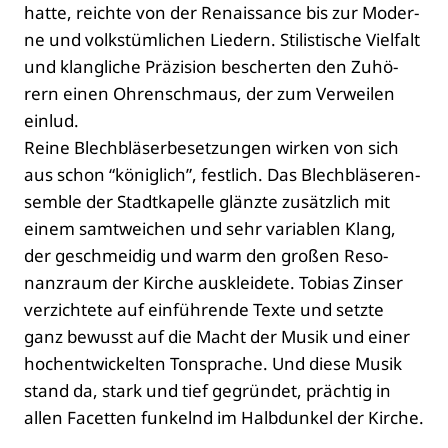
hat­te, reich­te von der Renais­sance bis zur Moder­
ne und volks­tüm­li­chen Lie­dern. Sti­lis­ti­sche Viel­falt
und klang­li­che Prä­zi­si­on bescher­ten den Zuhö­
rern einen Ohren­schmaus, der zum Ver­wei­len
ein­lud.
Rei­ne Blech­blä­ser­be­set­zun­gen wir­ken von sich
aus schon “könig­lich”, fest­lich. Das Blech­blä­ser­en­
sem­ble der Stadt­ka­pel­le glänz­te zusätz­lich mit
einem samt­wei­chen und sehr varia­blen Klang,
der geschmei­dig und warm den gro­ßen Reso­
nanz­raum der Kir­che aus­klei­de­te. Tobi­as Zins­er
ver­zich­te­te auf ein­füh­ren­de Tex­te und setz­te
ganz bewusst auf die Macht der Musik und einer
hoch­ent­wi­ckel­ten Ton­spra­che. Und die­se Musik
stand da, stark und tief gegrün­det, präch­tig in
allen Facet­ten fun­kelnd im Halb­dun­kel der Kir­che.