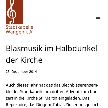
Zum
Inhalt
springen
Blas­mu­sik im Halb­dun­kel
der Kir­che
23. Dezember 2014
Auch die­ses Jahr hat das das Blech­blä­ser­en­sem­
ble der Stadt­ka­pel­le am drit­ten Advent zum Kon­
zert in die Kir­che St. Mar­tin ein­ge­la­den. Das
Reper­toire, das Diri­gent Tobi­as Zins­er aus­ge­sucht