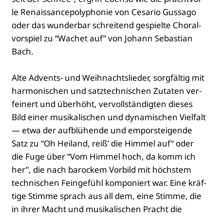
le Renais­sance­po­ly­pho­nie von Cesa­rio Gus­sa­go
oder das wun­der­bar schrei­tend gespiel­te Choral­
vor­spiel zu “Wachet auf” von Johann Sebas­ti­an
Bach.
Alte Advents- und Weih­nachts­lie­der, sorg­fäl­tig mit
har­mo­ni­schen und satz­tech­ni­schen Zuta­ten ver­
fei­nert und über­höht, ver­voll­stän­dig­ten die­ses
Bild einer musi­ka­li­schen und dyna­mi­schen Viel­falt
— etwa der auf­blü­hen­de und empor­stei­gen­de
Satz zu “Oh Hei­land, reiß’ die Him­mel auf” oder
die Fuge über “Vom Him­mel hoch, da komm ich
her”, die nach baro­ckem Vor­bild mit höchs­tem
tech­ni­schen Fein­ge­fühl kom­po­niert war. Eine kräf­
ti­ge Stim­me sprach aus all dem, eine Stim­me, die
in ihrer Macht und musi­ka­li­schen Pracht die