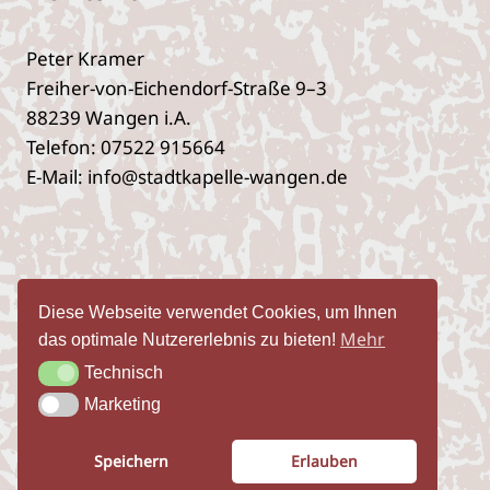
Peter Kramer
Freiher-von-Eichendorf-Straße 9–3
88239 Wangen i.A.
Telefon: 07522 915664
E‑Mail: info@stadtkapelle-wangen.de
Impres­sum
Daten­schutz­er­klä­rung
Diese Webseite verwendet Cookies, um Ihnen
Öffent­lich­keits­ar­beit
Mehr
das optimale Nutzererlebnis zu bieten!
Technisch
Technisch
Marketing
Marketing
© 2026 Stadtkapelle Wangen i.A.
Speichern
Erlauben