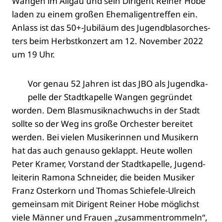
Wan­gen im All­gäu und sein Diri­gent Rei­ner Hobe
laden zu einem gro­ßen Ehe­ma­li­gen­tref­fen ein.
Anlass ist das 50+-Jubiläum des Jugend­blas­or­ches­
ters beim Herbst­kon­zert am 12. Novem­ber 2022
um 19 Uhr.
Vor genau 52 Jah­ren ist das JBO als Jugend­ka­
pel­le der Stadt­ka­pel­le Wan­gen gegrün­det
wor­den. Dem Blas­mu­sik­nach­wuchs in der Stadt
soll­te so der Weg ins gro­ße Orches­ter berei­tet
wer­den. Bei vie­len Musi­ke­rin­nen und Musi­kern
hat das auch genau­so geklappt. Heu­te wol­len
Peter Kra­mer, Vor­stand der Stadt­ka­pel­le, Jugend­
lei­te­rin Ramo­na Schnei­der, die bei­den Musi­ker
Franz Oster­korn und Tho­mas Schie­fe­le-Ulreich
gemein­sam mit Diri­gent Rei­ner Hobe mög­lichst
vie­le Män­ner und Frau­en „zusam­men­trom­meln“,