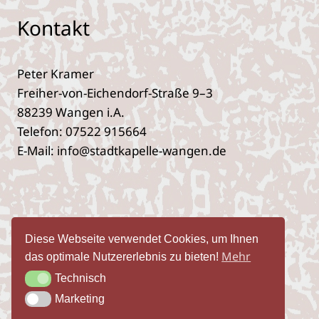
Kontakt
Peter Kramer
Freiher-von-Eichendorf-Straße 9–3
88239 Wangen i.A.
Telefon: 07522 915664
E‑Mail: info@stadtkapelle-wangen.de
Impres­sum
Daten­schutz­er­klä­rung
Diese Webseite verwendet Cookies, um Ihnen
Öffent­lich­keits­ar­beit
Mehr
das optimale Nutzererlebnis zu bieten!
Technisch
Technisch
Marketing
Marketing