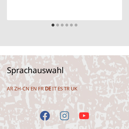
Sprachauswahl
AR
ZH-CN
EN
FR
DE
IT
ES
TR
UK