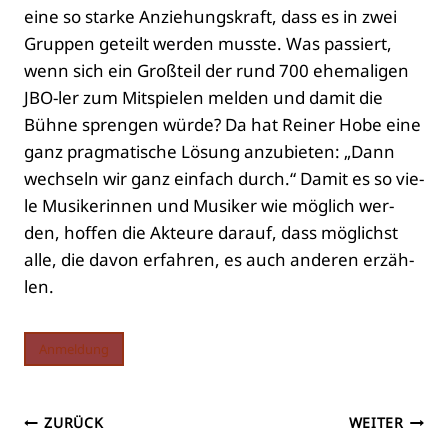
eine so star­ke Anzie­hungs­kraft, dass es in zwei
Grup­pen geteilt wer­den muss­te. Was pas­siert,
wenn sich ein Groß­teil der rund 700 ehe­ma­li­gen
JBO-ler zum Mit­spie­len mel­den und damit die
Büh­ne spren­gen wür­de? Da hat Rei­ner Hobe eine
ganz prag­ma­ti­sche Lösung anzu­bie­ten: „Dann
wech­seln wir ganz ein­fach durch.“ Damit es so vie­
le Musi­ke­rin­nen und Musi­ker wie mög­lich wer­
den, hof­fen die Akteu­re dar­auf, dass mög­lichst
alle, die davon erfah­ren, es auch ande­ren erzäh­
len.
Anmel­dung
Beitragsnavigation
ZURÜCK
WEITER