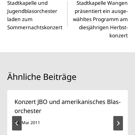
Stadt­ka­pel­le und
Stadt­ka­pel­le Wan­gen
Jugend­blas­or­ches­ter
prä­sen­tiert ein aus­ge­
laden zum
wähl­tes Pro­gramm am
Som­mer­nachts­kon­zert
dies­jäh­ri­gen Herbst­
kon­zert
Ähnliche Beiträge
Kon­zert JBO und ame­ri­ka­ni­sches Blas­
or­ches­ter
28. Mai 2011