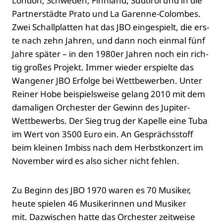
Lon­don, Schwe­den, Finn­land, Süd­ti­rol und in die
Part­ner­städ­te Pra­to und La Garen­ne-Colom­bes.
Zwei Schall­plat­ten hat das JBO ein­ge­spielt, die ers­
te nach zehn Jah­ren, und dann noch ein­mal fünf
Jah­re spä­ter – in den 1980er Jah­ren noch ein rich­
tig gro­ßes Pro­jekt. Immer wie­der erspiel­te das
Wan­ge­ner JBO Erfol­ge bei Wett­be­wer­ben. Unter
Rei­ner Hobe bei­spiels­wei­se gelang 2010 mit dem
dama­li­gen Orches­ter der Gewinn des Jupi­ter-
Wett­be­werbs. Der Sieg trug der Kapel­le eine Tuba
im Wert von 3500 Euro ein. An Gesprächs­stoff
beim klei­nen Imbiss nach dem Herbst­kon­zert im
Novem­ber wird es also sicher nicht feh­len.
Zu Beginn des JBO 1970 waren es 70 Musi­ker,
heu­te spie­len 46 Musi­ke­rin­nen und Musi­ker
mit. Dazwi­schen hat­te das Orches­ter zeit­wei­se