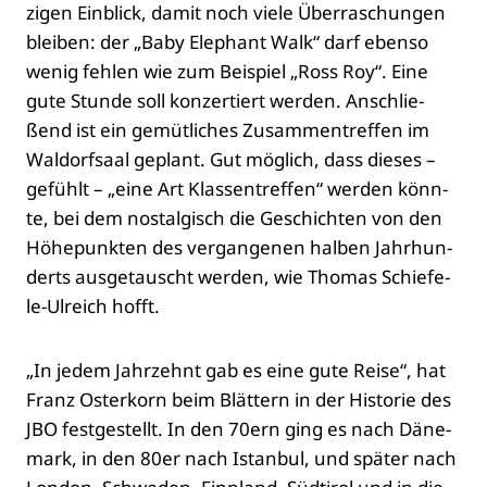
zi­gen Ein­blick, damit noch vie­le Über­ra­schun­gen
blei­ben: der „Baby Ele­phant Walk“ darf eben­so
wenig feh­len wie zum Bei­spiel „Ross Roy“. Eine
gute Stun­de soll kon­zer­tiert wer­den. Anschlie­
ßend ist ein gemüt­li­ches Zusam­men­tref­fen im
Wal­dorf­saal geplant. Gut mög­lich, dass die­ses –
gefühlt – „eine Art Klas­sen­tref­fen“ wer­den könn­
te, bei dem nost­al­gisch die Geschich­ten von den
Höhe­punk­ten des ver­gan­ge­nen hal­ben Jahr­hun­
derts aus­ge­tauscht wer­den, wie Tho­mas Schie­fe­
le-Ulreich hofft.
„In jedem Jahr­zehnt gab es eine gute Rei­se“, hat
Franz Oster­korn beim Blät­tern in der His­to­rie des
JBO fest­ge­stellt. In den 70ern ging es nach Däne­
mark, in den 80er nach Istan­bul, und spä­ter nach