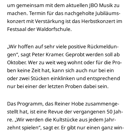
um gemein­sam mit dem aktu­el­len JBO Musik zu
machen. Ter­min für das nach­ge­hol­te Jubi­lä­ums­
kon­zert mit Ver­stär­kung ist das Herbst­kon­zert im
Fest­saal der Wal­dorf­schu­le.
„Wir hof­fen auf sehr vie­le posi­ti­ve Rück­mel­dun­
gen“, sagt Peter Kra­mer. Geprobt wer­den soll ab
Okto­ber. Wer zu weit weg wohnt oder für die Pro­
ben kei­ne Zeit hat, kann sich auch nur bei ein
oder zwei Stü­cken ein­klin­ken und ent­spre­chend
nur bei einer der letz­ten Pro­ben dabei sein.
Das Pro­gramm, das Rei­ner Hobe zusam­men­ge­
stellt hat, ist eine Revue der ver­gan­ge­nen 50 Jah­
re. „Wir wer­den die Kult­stü­cke aus jedem Jahr­
zehnt spie­len“, sagt er. Er gibt nur einen ganz win­